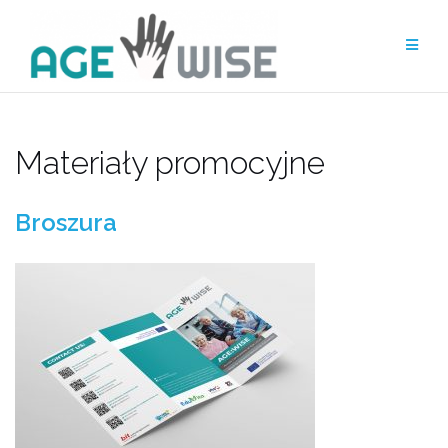
Przejdź
do
treści
Materiały promocyjne
Broszura