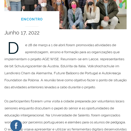
ENCONTRO
Junho 17, 2022
D
e 28 de março a 1 de abril foram promovidas atividades de
aprendizagem, ensino e formação para as organizações que
implementam o projeto AGE:WISE. Reuniram-se em Lecce, representantes
de bit Schulungscenter da Áustria, EduVita da Itália, Volkshochschule im
Landkreis Cham da Alemanha, Future Balloons de Portugal e Autokreacja
Foundation da Polónia. A reunião teve como objetivo fazer o ponto de situação
das atividades anteriores levadas a cabo durante o projeto.
Os participantes fizeram uma visita à cidade preparada por voluntários locais
seniores enquanto discutiam o papel do sénior e as oportunidades de
educação intergeracional. Na Universidade de Salento, foram organizados
workshops por parceiros portugueses e alemães para os alunos de pedgogia.
O workshop visava apresentar e utilizar as ferramentas digitais desenvolvidas