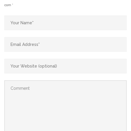
com
*